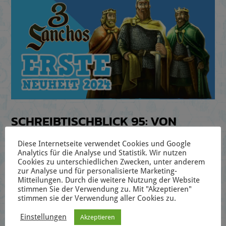
SCHREIBTISCHBLICK 95: VON
SANCHOS, RANGERN UND
Diese Internetseite verwendet Cookies und Google
PSYCHOANALYTIKERN
Analytics für die Analyse und Statistik. Wir nutzen
Cookies zu unterschiedlichen Zwecken, unter anderem
zur Analyse und für personalisierte Marketing-
28. Jan. 2024
|
Redaktion
,
Schreibtischblick
|
0 Kommentare
Mitteilungen. Durch die weitere Nutzung der Website
stimmen Sie der Verwendung zu. Mit "Akzeptieren"
stimmen sie der Verwendung aller Cookies zu.
In unserem zweiwöchentlich erscheinenden Podcast
Schreibtischblick geben wir euch Einblicke in
Einstellungen
Akzeptieren