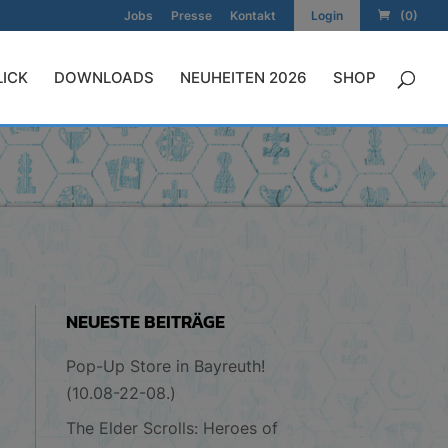
Jobs
Presse
Kontakt
Login
(0)
LICK
DOWNLOADS
NEUHEITEN 2026
SHOP
NEUESTE BEITRÄGE
Pop-Up Store in Bayreuth!
(10.08-22-08.)
The Elder Scrolls: Heroes of