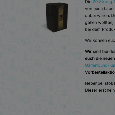
Die
20 Strong
von euch haben
dabei waren. De
gehen wollten,
bei dem Produk
Wir können euch
Wir
sind bei de
euch die neue
Gamefound-Ka
Vorbestellakti
Nebenbei stoße
Dieser erschei