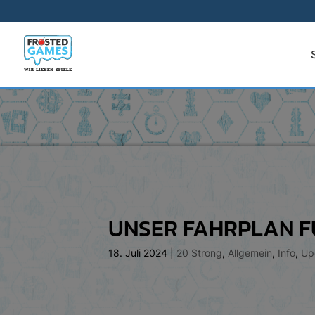
UNSER FAHRPLAN F
18. Juli 2024
|
20 Strong
,
Allgemein
,
Info
,
Up