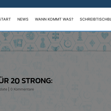
START
NEWS
WANN KOMMT WAS?
SCHREIBTISCHB
ÜR 20 STRONG:
date
|
0 Kommentare