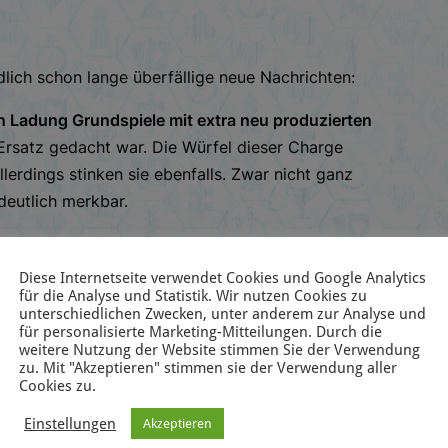
dlich schon lange überfällige neue Nachrichten:
n Ladung Grundspiele mit extra neu produzierten
Ersatz gedacht war. Die Würfel dieser Charge
allerdings stinken sie ebenfalls. Zwar nicht ganz
deutlich merkbar.
o und werden dort versuchen sie so gut es geht
szuwerden.
Diese Internetseite verwendet Cookies und Google Analytics
für die Analyse und Statistik. Wir nutzen Cookies zu
Ersatzteilanfrage anschreiben
und nachfragen,
unterschiedlichen Zwecken, unter anderem zur Analyse und
für personalisierte Marketing-Mitteilungen. Durch die
nicht. Danach werden wir entsprechend die
weitere Nutzung der Website stimmen Sie der Verwendung
zu. Mit "Akzeptieren" stimmen sie der Verwendung aller
Cookies zu.
ch nächstes Jahr Ersatz aus dem neuen Printrun
Einstellungen
Akzeptieren
nten durchgeführt wird).