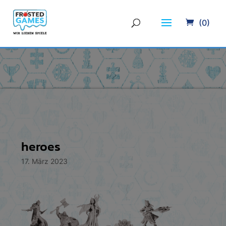
(0)
heroes
17. März 2023