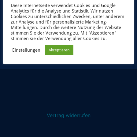
Diese Internetseite verwendet Cookies und Google
Analytics für die Analyse und Statistik. Wir nutzen
Cookies zu unterschiedlichen Zwecken, unter anderem
zur Analyse und für personalisierte Marketing-
Mitteilungen. Durch die weitere Nutzung der Website
stimmen Sie der Verwendung zu. Mit "Akzeptieren"
JETZT ANMELDEN
stimmen sie der Verwendung aller Cookies zu.
Einstellungen
Akzeptieren
Vertrag widerrufen