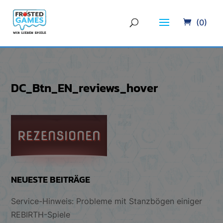
(0)
DC_Btn_EN_reviews_hover
NEUESTE BEITRÄGE
Service-Hinweis: Probleme mit Stanzbögen einiger
REBIRTH-Spiele