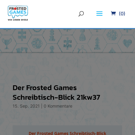
(0)
Der Frosted Games
Schreibtisch-Blick 21kw37
15. Sep. 2021
|
0 Kommentare