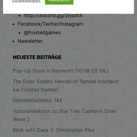
Discord
http://discord.gg/Sfjsd5X
Facebook/Twitter/Instagram
@frostedgames
Newsletter
NEUESTE BEITRÄGE
Pop-Up Store in Bayreuth! (10.08-22-08.)
The Elder Scrolls: Heroes of Tamriel erscheint
bei Frosted Games!
Schreibtischblick 144
Vorbestellaktion zu Star Trek Captain’s Chair
Wave 2
Blick aufs Deck 2: Christopher Pike