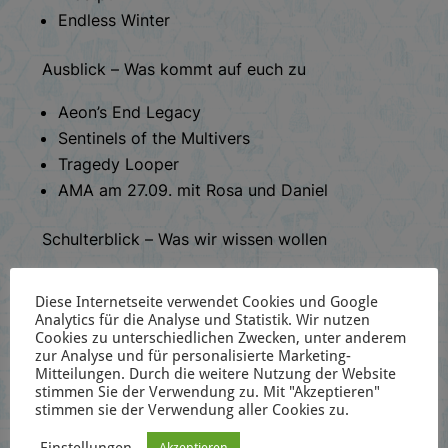
Endless Winter
Ausblick – Was kommt auf euch zu
Aeon’s End Legacy
Sentinels of the Multivers
Tragedy Looper
AMA am 27.09. mit Rosa und Daniel
Schulterblick – Was wir wissen wollen
Alte Frage
Diese Internetseite verwendet Cookies und Google
Wie seht ihr Bling-Blings und Lorebook?
Analytics für die Analyse und Statistik. Wir nutzen
Neue Frage
Cookies zu unterschiedlichen Zwecken, unter anderem
zur Analyse und für personalisierte Marketing-
Wie holt ihr euch Information von den
Mitteilungen. Durch die weitere Nutzung der Website
Verlagen?
stimmen Sie der Verwendung zu. Mit "Akzeptieren"
stimmen sie der Verwendung aller Cookies zu.
Rundblick – Wo findet ihr uns
Einstellungen
Akzeptieren