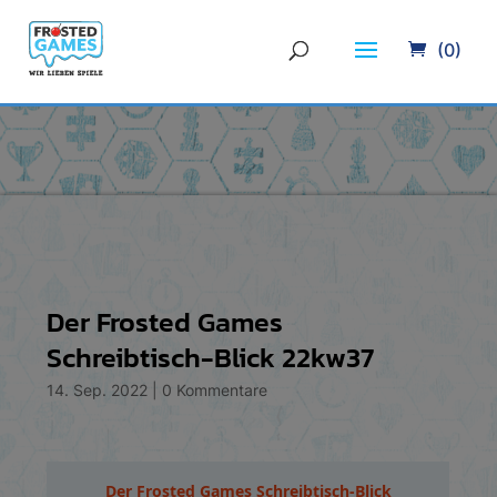
(0)
Der Frosted Games
Schreibtisch-Blick 22kw37
14. Sep. 2022
|
0 Kommentare