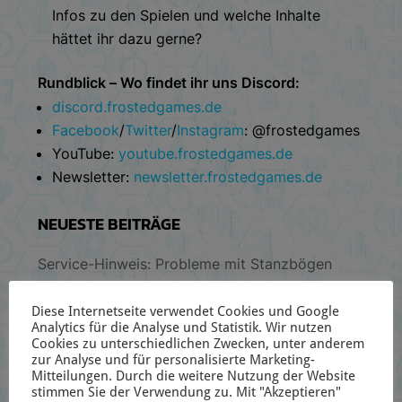
Infos zu den Spielen und welche Inhalte
hättet ihr dazu gerne?
Rundblick – Wo findet ihr uns Discord:
discord.frostedgames.de
Facebook
/
Twitter
/
Instagram
: @frostedgames
YouTube:
youtube.frostedgames.de
Newsletter:
newsletter.frostedgames.de
NEUESTE BEITRÄGE
Service-Hinweis: Probleme mit Stanzbögen
einiger REBIRTH-Spiele
Diese Internetseite verwendet Cookies und Google
Pop-Up Store in Bayreuth! (11.08-22-08.)
Analytics für die Analyse und Statistik. Wir nutzen
Cookies zu unterschiedlichen Zwecken, unter anderem
The Elder Scrolls: Heroes of Tamriel erscheint
zur Analyse und für personalisierte Marketing-
bei Frosted Games!
Mitteilungen. Durch die weitere Nutzung der Website
stimmen Sie der Verwendung zu. Mit "Akzeptieren"