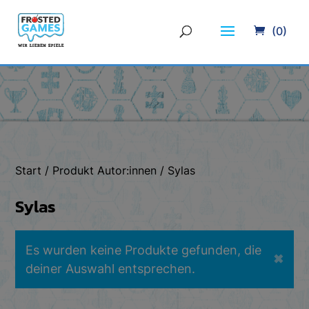
(0)
Start
/ Produkt Autor:innen / Sylas
Sylas
Es wurden keine Produkte gefunden, die
✖
deiner Auswahl entsprechen.