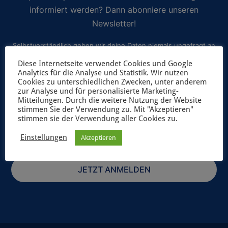
informiert werden? Dann abonniere unseren
Newsletter!
Selbstverständlich geben wir deine Daten niemals ungefragt an
Dritte weiter. Weitere Informationen zum Newsletterversand
Diese Internetseite verwendet Cookies und Google
Analytics für die Analyse und Statistik. Wir nutzen
findest du in unserer
Datenschutzerklärung
.
Cookies zu unterschiedlichen Zwecken, unter anderem
zur Analyse und für personalisierte Marketing-
Mitteilungen. Durch die weitere Nutzung der Website
stimmen Sie der Verwendung zu. Mit "Akzeptieren"
stimmen sie der Verwendung aller Cookies zu.
Einstellungen
Akzeptieren
JETZT ANMELDEN