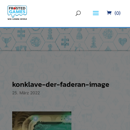
(0)
konklave-der-faderan-image
25. März 2022