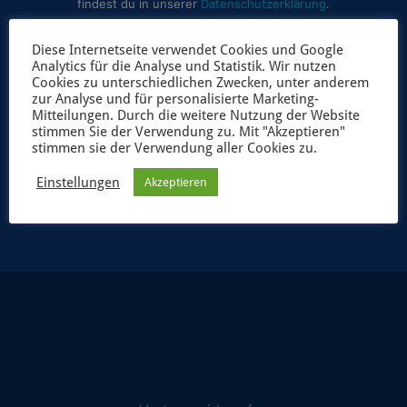
findest du in unserer
Datenschutzerklärung
.
Diese Internetseite verwendet Cookies und Google
Analytics für die Analyse und Statistik. Wir nutzen
Cookies zu unterschiedlichen Zwecken, unter anderem
zur Analyse und für personalisierte Marketing-
Mitteilungen. Durch die weitere Nutzung der Website
stimmen Sie der Verwendung zu. Mit "Akzeptieren"
stimmen sie der Verwendung aller Cookies zu.
JETZT ANMELDEN
Einstellungen
Akzeptieren