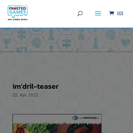
(0)
im’dril-teaser
22. Apr. 2022