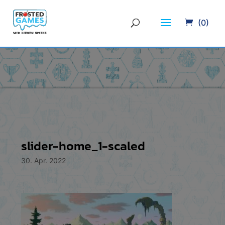
(0)
slider-home_1-scaled
30. Apr. 2022