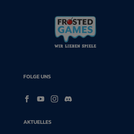
FOLGE UNS



AKTUELLES