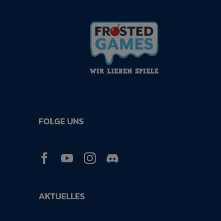
FOLGE UNS



AKTUELLES