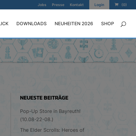
Jobs
Presse
Kontakt
Login
(0)
LICK
DOWNLOADS
NEUHEITEN 2026
SHOP
NEUESTE BEITRÄGE
Pop-Up Store in Bayreuth!
(10.08-22-08.)
The Elder Scrolls: Heroes of