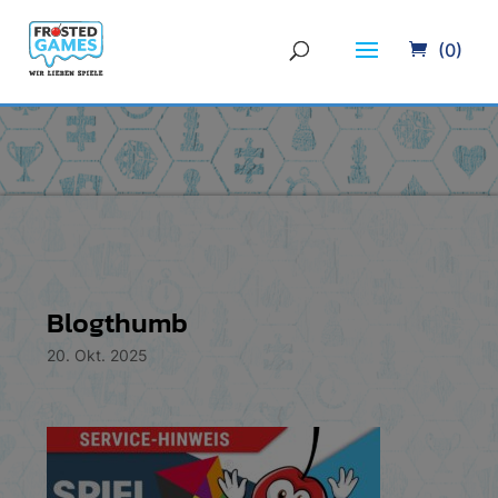
(0)
Blogthumb
20. Okt. 2025