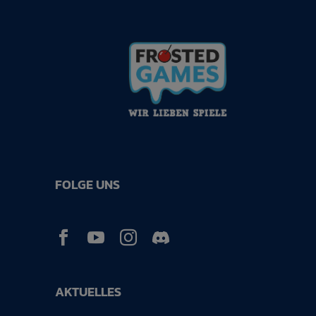
FOLGE UNS



AKTUELLES