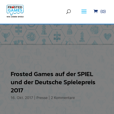
(0)
Frosted Games auf der SPIEL
und der Deutsche Spielepreis
2017
16. Okt. 2017
|
Presse
|
2 Kommentare