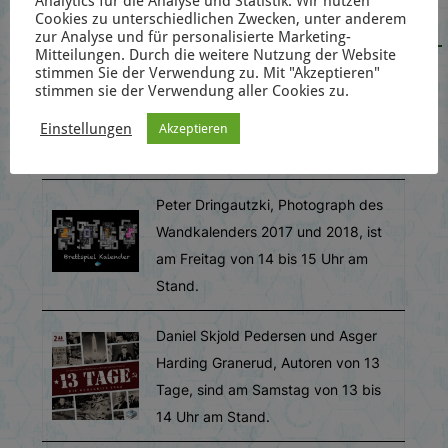
Analytics für die Analyse und Statistik. Wir nutzen
auf frostedgames.de zu kaufen.
Cookies zu unterschiedlichen Zwecken, unter anderem
zur Analyse und für personalisierte Marketing-
Mitteilungen. Durch die weitere Nutzung der Website
Und wer möchte kann zu einer der
stimmen Sie der Verwendung zu. Mit "Akzeptieren"
stimmen sie der Verwendung aller Cookies zu.
verschiedenen Signierstunden am
FrostedGames Stand in Halle 1 Stand D-122
Einstellungen
Akzeptieren
vorbeischauen.
Peter Dringautzki, Photograph des
Wandkalenders 2017 und 2018, ist
am Freitag von 14 bis 15 Uhr am
Stand.
Daniel Skjold Pedersen und Asger
Harding Granerud, Autoren von 13
Tage, sind am Samstag von 13 bis
14 Uhr am Stand.