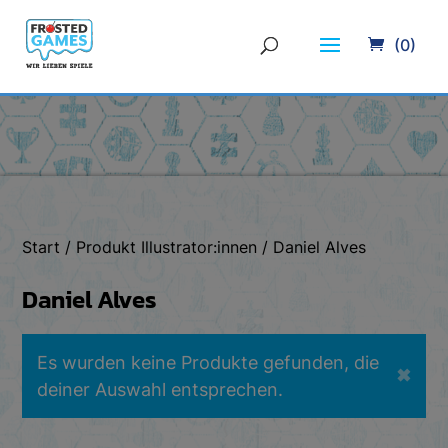
(0)
Start
/ Produkt Illustrator:innen / Daniel Alves
Daniel Alves
Es wurden keine Produkte gefunden, die
✖
deiner Auswahl entsprechen.