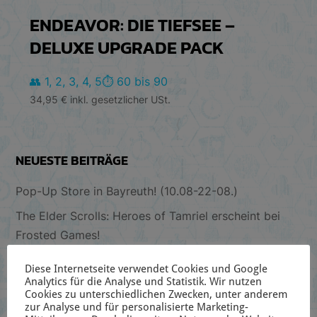
ENDEAVOR: DIE TIEFSEE –
DELUXE UPGRADE PACK
👥 1, 2, 3, 4, 5
⏱️ 60 bis 90
34,95
€
inkl. gesetzlicher USt.
NEUESTE BEITRÄGE
Pop-Up Store in Bayreuth! (10.08-22-08.)
The Elder Scrolls: Heroes of Tamriel erscheint bei
Frosted Games!
Schreibtischblick 144
Diese Internetseite verwendet Cookies und Google
Analytics für die Analyse und Statistik. Wir nutzen
Vorbestellaktion zu Star Trek Captain’s Chair Wave 2
Cookies zu unterschiedlichen Zwecken, unter anderem
zur Analyse und für personalisierte Marketing-
Blick aufs Deck 2: Christopher Pike