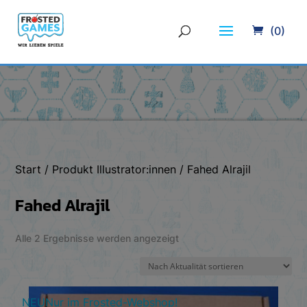
(0)
Start
/ Produkt Illustrator:innen / Fahed Alrajil
Fahed Alrajil
Nach
Alle 2 Ergebnisse werden angezeigt
Aktualität
sortiert
NEU
Nur im Frosted-Webshop!