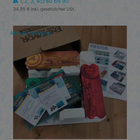
👥 1, 2, 3, 4
⏱️ 60 bis 90
34,95
€
inkl. gesetzlicher USt.
Aktuell Verfügbar