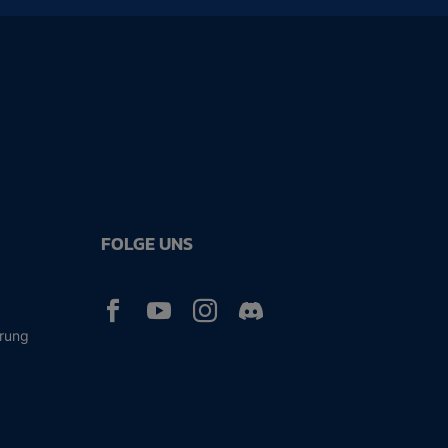
FOLGE UNS



ärung