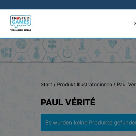
Start
/ Produkt Illustrator:innen / Paul Vér
PAUL VÉRITÉ
Es wurden keine Produkte gefunden