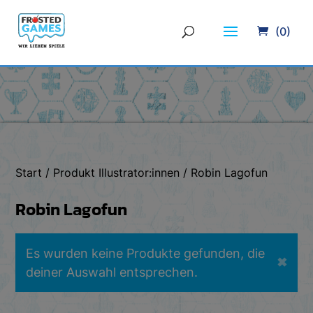
(0)
Start
/ Produkt Illustrator:innen / Robin Lagofun
Robin Lagofun
Es wurden keine Produkte gefunden, die
✖
deiner Auswahl entsprechen.