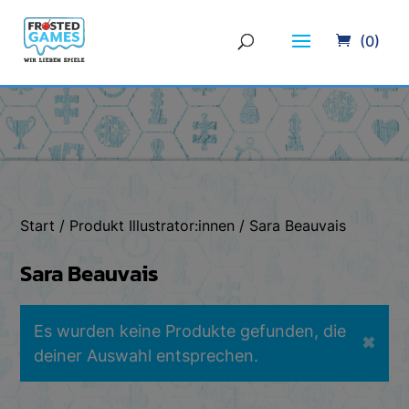
(0)
Start
/ Produkt Illustrator:innen / Sara Beauvais
Sara Beauvais
Es wurden keine Produkte gefunden, die
✖
deiner Auswahl entsprechen.