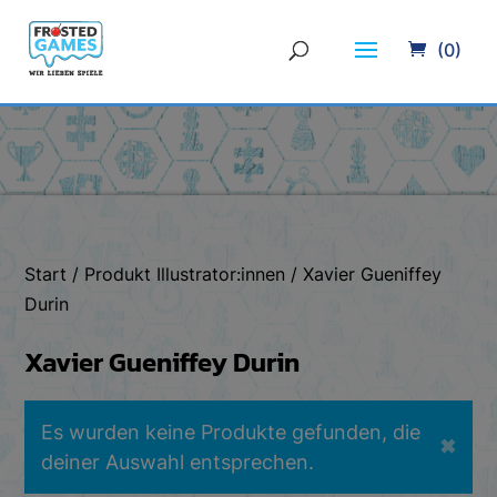
(0)
Start
/ Produkt Illustrator:innen / Xavier Gueniffey
Durin
Xavier Gueniffey Durin
Es wurden keine Produkte gefunden, die
✖
deiner Auswahl entsprechen.