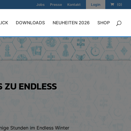
Jobs
Presse
Kontakt
Login
(0)
LICK
DOWNLOADS
NEUHEITEN 2026
SHOP
S ZU ENDLESS
einige Stunden im Endless Winter