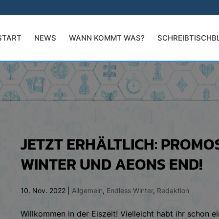
START
NEWS
WANN KOMMT WAS?
SCHREIBTISCHB
JETZT ERHÄLTLICH: PROMO
WINTER UND AEONS END!
10. Nov. 2022
|
Allgemein
,
Endless Winter
,
Redaktion
Willkommen in der Eiszeit! Vielleicht habt ihr schon 