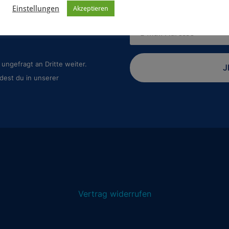
Einstellungen
Akzeptieren
 geplanten Spiele-Projekte
rt werden? Dann abonniere
ungefragt an Dritte weiter.
J
dest du in unserer
Vertrag widerrufen