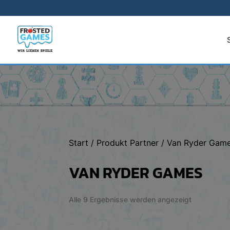
Start
/ Produkt Partner / Van Ryder Gam
VAN RYDER GAMES
Nach
Alle 9 Ergebnisse werden angezeigt
Aktualität
sortiert