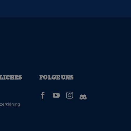
LICHES
FOLGE UNS



zerklärung