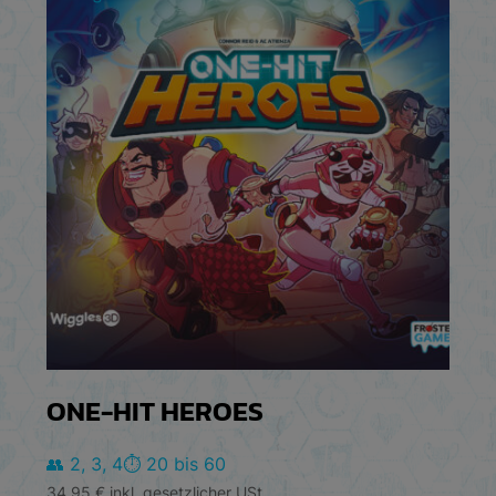
ONE-HIT HEROES
👥 2, 3, 4
⏱️ 20 bis 60
34,95
€
inkl. gesetzlicher USt.