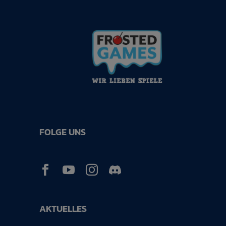
FOLGE UNS



AKTUELLES