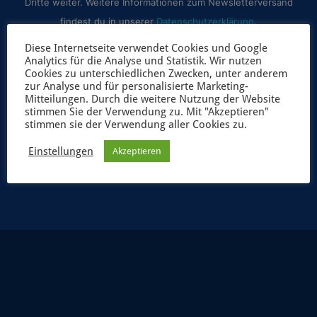
Dritte weiter. Weitere Informationen zum Newsletterversand
findest du in unserer
Datenschutzerklärung
.
Diese Internetseite verwendet Cookies und Google
Analytics für die Analyse und Statistik. Wir nutzen
Cookies zu unterschiedlichen Zwecken, unter anderem
zur Analyse und für personalisierte Marketing-
Mitteilungen. Durch die weitere Nutzung der Website
stimmen Sie der Verwendung zu. Mit "Akzeptieren"
stimmen sie der Verwendung aller Cookies zu.
Einstellungen
Akzeptieren
JETZT ANMELDEN