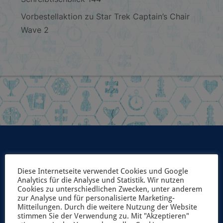
Vorbestellaktion zu Star Trek Captain’s Chair
Wave 2
Diese Internetseite verwendet Cookies und Google
UNSER NEWSLETTER
Analytics für die Analyse und Statistik. Wir nutzen
Cookies zu unterschiedlichen Zwecken, unter anderem
zur Analyse und für personalisierte Marketing-
Möchtest du immer als erster über unsere geplanten
Mitteilungen. Durch die weitere Nutzung der Website
Spiele-Projekte und aktuelle Neuerscheinungen
stimmen Sie der Verwendung zu. Mit "Akzeptieren"