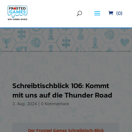
(0)
Schreibtischblick 106: Kommt
mit uns auf die Thunder Road
2. Aug. 2024
|
0 Kommentare