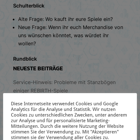
Schulterblick
Alte Frage: Wo kauft ihr eure Spiele ein?
Neue Frage: Wenn ihr euch Merchandise von
uns wünschen könntet, was würdet ihr
wollen?
Rundblick
NEUESTE BEITRÄGE
Service-Hinweis: Probleme mit Stanzbögen
einiger REBIRTH-Spiele
Pop-Up Store in Bayreuth! (11.08-22-08.)
Diese Internetseite verwendet Cookies und Google
Analytics für die Analyse und Statistik. Wir nutzen
The Elder Scrolls: Heroes of Tamriel erscheint
Cookies zu unterschiedlichen Zwecken, unter anderem
zur Analyse und für personalisierte Marketing-
bei Frosted Games!
Mitteilungen. Durch die weitere Nutzung der Website
Schreibtischblick 144
stimmen Sie der Verwendung zu. Mit "Akzeptieren"
stimmen sie der Verwendung aller Cookies zu.