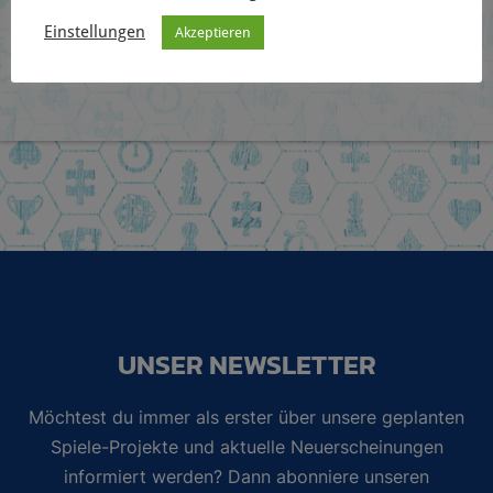
Vorbestellaktion zu Star Trek Captain’s Chair
Einstellungen
Akzeptieren
Wave 2
UNSER NEWSLETTER
Möchtest du immer als erster über unsere geplanten
Spiele-Projekte und aktuelle Neuerscheinungen
informiert werden? Dann abonniere unseren