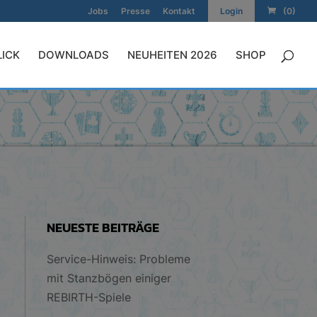
Jobs
Presse
Kontakt
Login
(0)
LICK
DOWNLOADS
NEUHEITEN 2026
SHOP
NEUESTE BEITRÄGE
Service-Hinweis: Probleme
mit Stanzbögen einiger
REBIRTH-Spiele