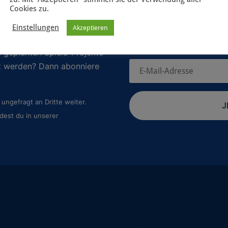
Cookies zu.
Einstellungen
Akzeptieren
 geplanten Spiele-Projekte
rt werden? Dann abonniere
ungefragt an Dritte weiter.
J
dest du in unserer