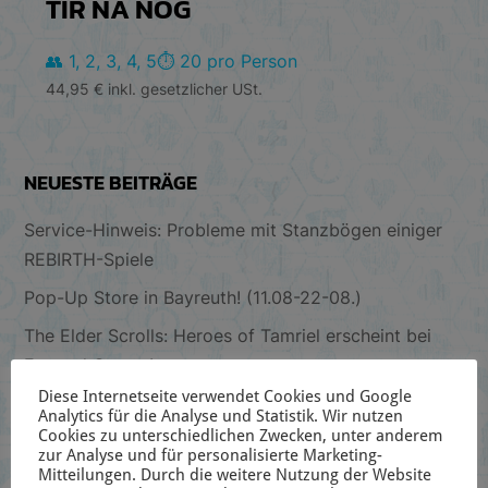
TÍR NA NÓG
👥 1, 2, 3, 4, 5
⏱️ 20 pro Person
44,95
€
inkl. gesetzlicher USt.
NEUESTE BEITRÄGE
Service-Hinweis: Probleme mit Stanzbögen einiger
REBIRTH-Spiele
Pop-Up Store in Bayreuth! (11.08-22-08.)
The Elder Scrolls: Heroes of Tamriel erscheint bei
Frosted Games!
Diese Internetseite verwendet Cookies und Google
Schreibtischblick 144
Analytics für die Analyse und Statistik. Wir nutzen
Cookies zu unterschiedlichen Zwecken, unter anderem
Vorbestellaktion zu Star Trek Captain’s Chair Wave 2
zur Analyse und für personalisierte Marketing-
Mitteilungen. Durch die weitere Nutzung der Website