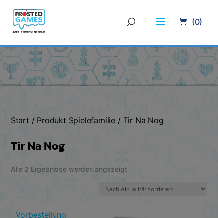
(0)
Start
/ Produkt Spielefamilie / Tir Na Nog
Tir Na Nog
Nach
Alle 2 Ergebnisse werden angezeigt
Aktualität
sortiert
Vorbestellung