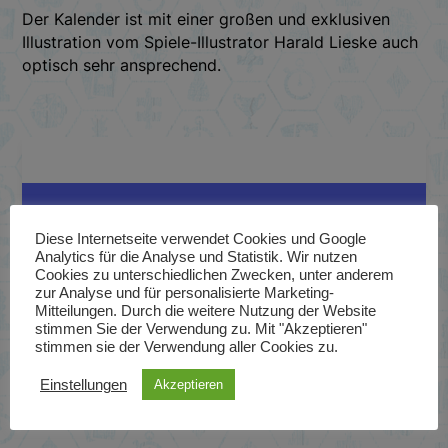
Der Kalender ist mit einer großen und exklusiven
Illustration vom Spiele-Illustrator Harald Lieske auch
optisch sehr ansprechend.
Hast du Fragen?
Diese Internetseite verwendet Cookies und Google
Antworten gibt es in unserem Discord!
Analytics für die Analyse und Statistik. Wir nutzen
Cookies zu unterschiedlichen Zwecken, unter anderem
zur Analyse und für personalisierte Marketing-
Mitteilungen. Durch die weitere Nutzung der Website
stimmen Sie der Verwendung zu. Mit "Akzeptieren"
stimmen sie der Verwendung aller Cookies zu.
Einstellungen
Akzeptieren