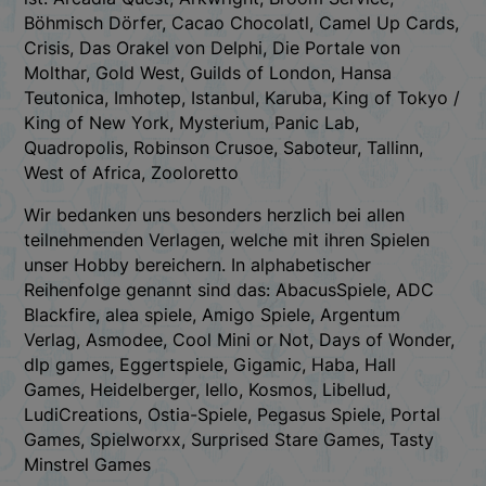
Böhmisch Dörfer, Cacao Chocolatl, Camel Up Cards,
Crisis, Das Orakel von Delphi, Die Portale von
Molthar, Gold West, Guilds of London, Hansa
Teutonica, Imhotep, Istanbul, Karuba, King of Tokyo /
King of New York, Mysterium, Panic Lab,
Quadropolis, Robinson Crusoe, Saboteur, Tallinn,
West of Africa, Zooloretto
Wir bedanken uns besonders herzlich bei allen
teilnehmenden Verlagen, welche mit ihren Spielen
unser Hobby bereichern. In alphabetischer
Reihenfolge genannt sind das: AbacusSpiele, ADC
Blackfire, alea spiele, Amigo Spiele, Argentum
Verlag, Asmodee, Cool Mini or Not, Days of Wonder,
dlp games, Eggertspiele, Gigamic, Haba, Hall
Games, Heidelberger, Iello, Kosmos, Libellud,
LudiCreations, Ostia-Spiele, Pegasus Spiele, Portal
Games, Spielworxx, Surprised Stare Games, Tasty
Minstrel Games