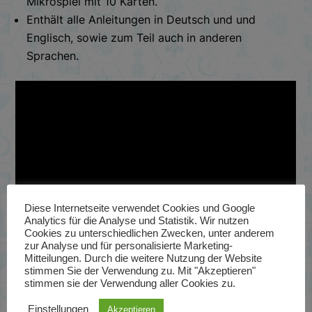
Mikrospiel mit 10 Karten.
Enthält alle Anleitungen in Deutsch und und
Englisch, sowie zum Teil auch in anderen
Sprachen.
Diese Internetseite verwendet Cookies und Google
Analytics für die Analyse und Statistik. Wir nutzen
Cookies zu unterschiedlichen Zwecken, unter anderem
zur Analyse und für personalisierte Marketing-
Mitteilungen. Durch die weitere Nutzung der Website
stimmen Sie der Verwendung zu. Mit "Akzeptieren"
Info unter Produktbeschreibung
stimmen sie der Verwendung aller Cookies zu.
Einstellungen
Akzeptieren
Hier steht jetzt ein Text, der unterhalb der