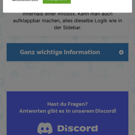
Produktbeschreibung angezeigt werden kann.
Innerhalb einer Infobox. Kann man auch
aufklappbar machen, alles dieselbe Logik wie in
der Sidebar.
Ganz wichtige Information
Hast du Fragen?
Antworten gibt es in unserem Discord!