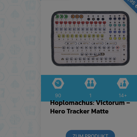
90
1
14+
Hoplomachus: Victorum –
Hero Tracker Matte
ZUM PRODUKT