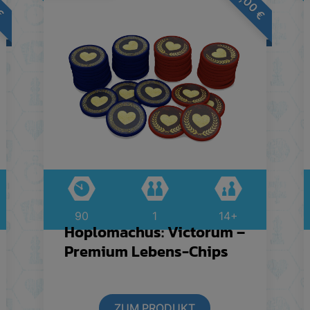
€
€
90
1
14+
Hoplomachus: Victorum –
Premium Lebens-Chips
ZUM PRODUKT