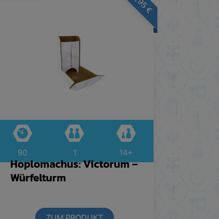
€
90
1
14+
Hoplomachus: Victorum –
Würfelturm
ZUM PRODUKT