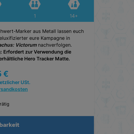
1
14+
hwert-Marker aus Metall lassen euch
uxifizierter eure Kampagne in
chus: Victorum
nachverfolgen.
: Erfordert zur Verwendung die
erhältliche Hero Tracker Matte.
5
€
setzlicher USt.
rsandkosten
rätig
barkeit