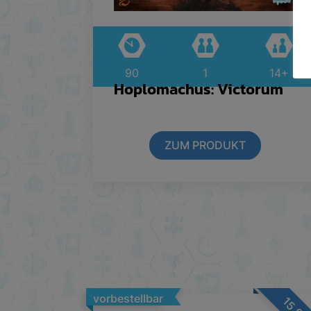
90
1
14+
Hoplomachus: Victorum
ZUM PRODUKT
vorbestellbar
15,9