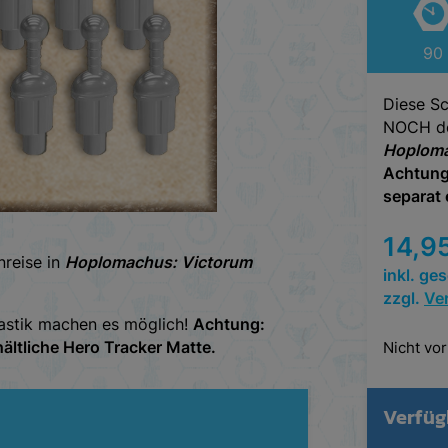
90
Diese Sc
NOCH del
Hoploma
Achtung
separat 
14,9
nreise in
Hoplomachus: Victorum
inkl. ge
zzgl.
Ve
lastik machen es möglich!
Achtung:
ältliche Hero Tracker Matte.
Nicht vor
Verfüg