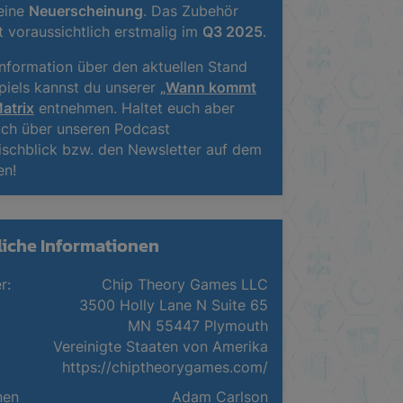
 eine
Neuerscheinung
. Das Zubehör
t voraussichtlich erstmalig im
Q3 2025
.
nformation über den aktuellen Stand
piels kannst du unserer
„Wann kommt
atrix
entnehmen. Haltet euch aber
uch über unseren Podcast
ischblick bzw. den Newsletter auf dem
en!
liche Informationen
r:
Chip Theory Games LLC
3500 Holly Lane N Suite 65
MN 55447 Plymouth
Vereinigte Staaten von Amerika
https://chiptheorygames.com/
nen
Adam Carlson