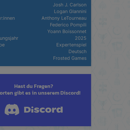
Josh J. Carlson
Logan Glannini
or:innen
Anthony LeTourneau
Federico Pompili
Yoann Boissonnet
ungsjahr
2025
pe
Expertenspiel
Deutsch
Frosted Games
Hast du Fragen?
rten gibt es in unserem Discord!