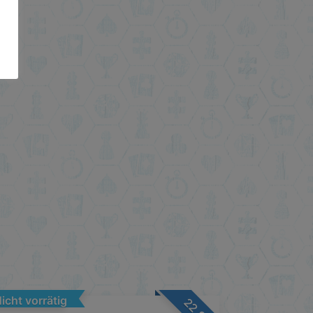
icht vorrätig
22,95