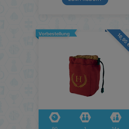
Vorbestellung
16,9
90
1
14+