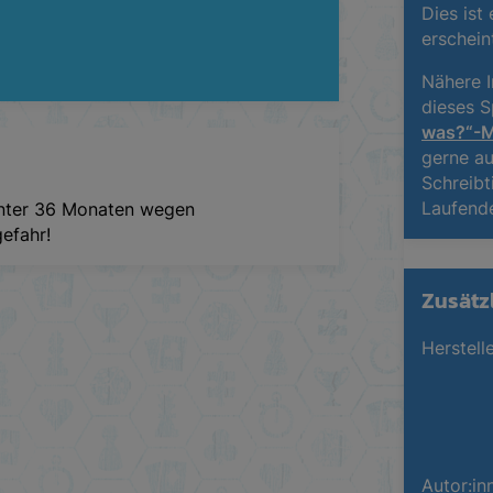
Dies ist
erschein
Nähere I
dieses S
was?“-M
gerne a
Schreibt
Laufend
unter 36 Monaten wegen
gefahr!
Zusätz
Herstelle
Autor:in