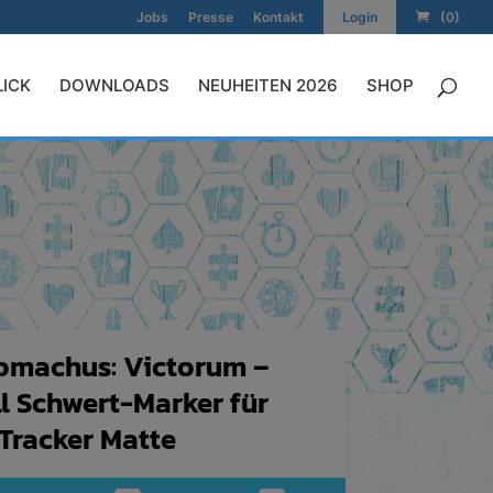
Jobs
Presse
Kontakt
Login
(0)
LICK
DOWNLOADS
NEUHEITEN 2026
SHOP
omachus: Victorum –
l Schwert-Marker für
Tracker Matte