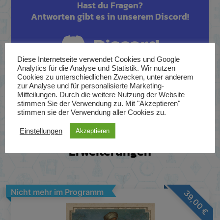
Hast du Fragen?
Antworten gibt es in unserem Discord!
Diese Internetseite verwendet Cookies und Google
Analytics für die Analyse und Statistik. Wir nutzen
Cookies zu unterschiedlichen Zwecken, unter anderem
zur Analyse und für personalisierte Marketing-
Mitteilungen. Durch die weitere Nutzung der Website
stimmen Sie der Verwendung zu. Mit "Akzeptieren"
stimmen sie der Verwendung aller Cookies zu.
Zugehörige Grundspiele und
Einstellungen
Akzeptieren
Erweiterungen
Nicht mehr im Programm
39,00
€