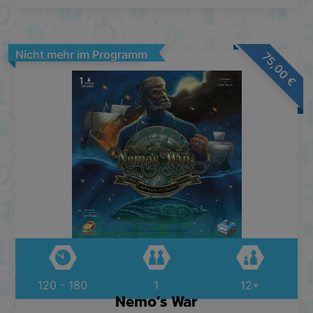
Nicht mehr im Programm
75,00
€
120 - 180
1
12+
Nemo’s War