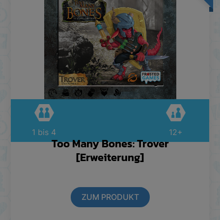
1 bis 4
12+
Too Many Bones: Trover
[Erweiterung]
ZUM PRODUKT