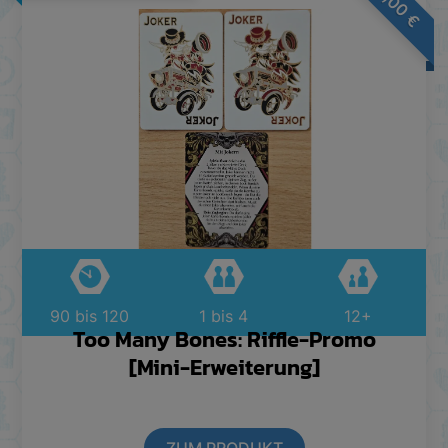
7,00
€
90 bis 120
1 bis 4
12+
Too Many Bones: Riffle-Promo
[Mini-Erweiterung]
ZUM PRODUKT