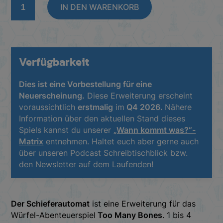
IN DEN WARENKORB
Many
Bones:
Der
Schieferautomat
(Gameplay-
Verfügbarkeit
Pack)
[Erweiterung]
Dies ist eine Vorbestellung für eine
Menge
Neuerscheinung.
Diese Erweiterung erscheint
voraussichtlich
erstmalig
im
Q4 2026.
Nähere
Information über den aktuellen Stand dieses
Spiels kannst du unserer
„Wann kommt was?“-
Matrix
entnehmen. Haltet euch aber gerne auch
über unseren Podcast Schreibtischblick bzw.
den Newsletter auf dem Laufenden!
Der Schieferautomat
ist eine Erweiterung für das
Würfel-Abenteuerspiel
Too Many Bones
. 1 bis 4