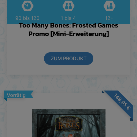
90 bis 120
1 bis 4
12+
Too Many Bones: Frosted Games
Promo [Mini-Erweiterung]
ZUM PRODUKT
149,95
Vorrätig
€