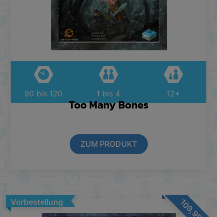
90 bis 120
1 bis 4
12+
Too Many Bones
ZUM PRODUKT
109,95
Vorbestellung