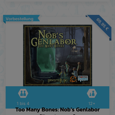
Vorbestellung
69,95
€
1 bis 4
12+
Too Many Bones: Nob’s Genlabor