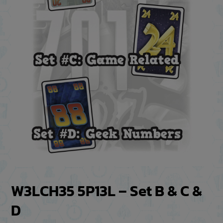
W3LCH35 5P13L – Set B & C &
D