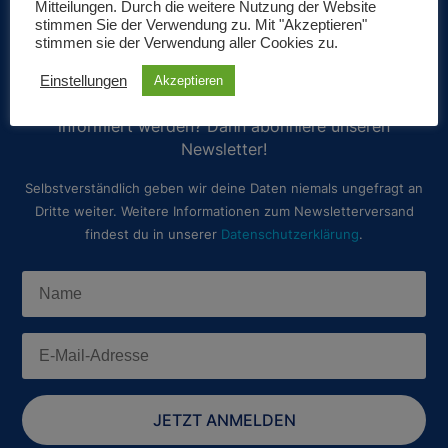
Mitteilungen. Durch die weitere Nutzung der Website
Unser Newsletter
stimmen Sie der Verwendung zu. Mit "Akzeptieren"
stimmen sie der Verwendung aller Cookies zu.
Möchtest du immer als erster über unsere geplanten
Einstellungen
Akzeptieren
Spiele-Projekte und aktuelle Neuerscheinungen
informiert werden? Dann abonniere unseren
Newsletter!
Selbstverständlich geben wir deine Daten niemals ungefragt an
Dritte weiter. Weitere Informationen zum Newsletterversand
findest du in unserer
Datenschutzerklärung
.
JETZT ANMELDEN