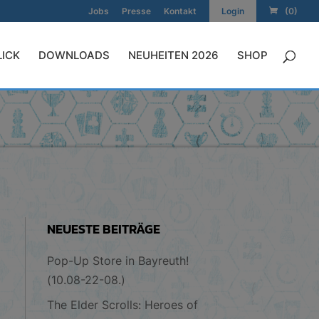
Jobs
Presse
Kontakt
Login
(0)
LICK
DOWNLOADS
NEUHEITEN 2026
SHOP
NEUESTE BEITRÄGE
Pop-Up Store in Bayreuth!
(10.08-22-08.)
The Elder Scrolls: Heroes of