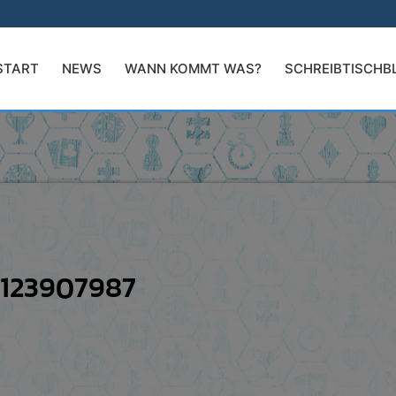
START
NEWS
WANN KOMMT WAS?
SCHREIBTISCHB
123907987