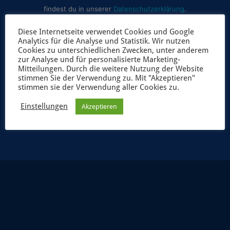
findest du in unserer
Datenschutzerklärung
.
Diese Internetseite verwendet Cookies und Google
Analytics für die Analyse und Statistik. Wir nutzen
Cookies zu unterschiedlichen Zwecken, unter anderem
zur Analyse und für personalisierte Marketing-
Mitteilungen. Durch die weitere Nutzung der Website
stimmen Sie der Verwendung zu. Mit "Akzeptieren"
stimmen sie der Verwendung aller Cookies zu.
JETZT ANMELDEN
Einstellungen
Akzeptieren