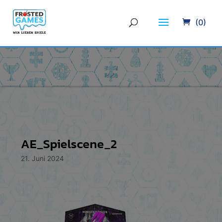
(0)
AE_Spielscene_2
21. Juni 2024