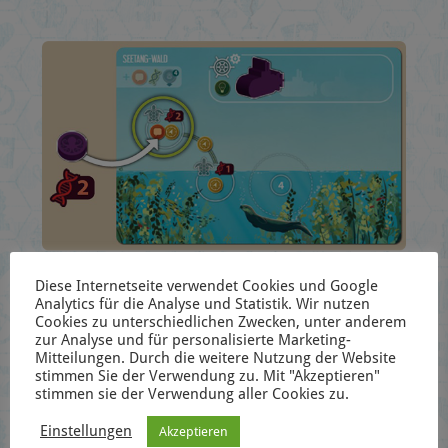
Diese Internetseite verwendet Cookies und Google
Meeresschutz:
Jetzt wird es komplizierter. Für
Analytics für die Analyse und Statistik. Wir nutzen
diese Aktion muss sich dein U-Boot auf einer
Cookies zu unterschiedlichen Zwecken, unter anderem
zur Analyse und für personalisierte Marketing-
Zone mit Meeresschutz-Feld befinden.
Mitteilungen. Durch die weitere Nutzung der Website
Außerdem brauchst du eine zusätzliche
stimmen Sie der Verwendung zu. Mit "Akzeptieren"
stimmen sie der Verwendung aller Cookies zu.
Scheibe und genug Wissen, um die Scheibe auf
dem Feld platzieren zu dürfen. Dafür gibt es oft
Einstellungen
Akzeptieren