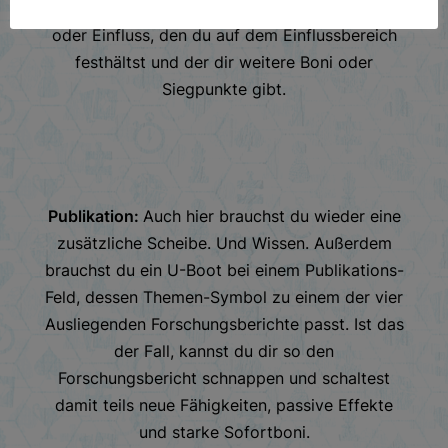
saftige Belohnungen: Punkte auf deinen Leisten
oder Einfluss, den du auf dem Einflussbereich
festhältst und der dir weitere Boni oder
Siegpunkte gibt.
Publikation:
Auch hier brauchst du wieder eine
zusätzliche Scheibe. Und Wissen. Außerdem
brauchst du ein U-Boot bei einem Publikations-
Feld, dessen Themen-Symbol zu einem der vier
Ausliegenden Forschungsberichte passt. Ist das
der Fall, kannst du dir so den
Forschungsbericht schnappen und schaltest
damit teils neue Fähigkeiten, passive Effekte
und starke Sofortboni.