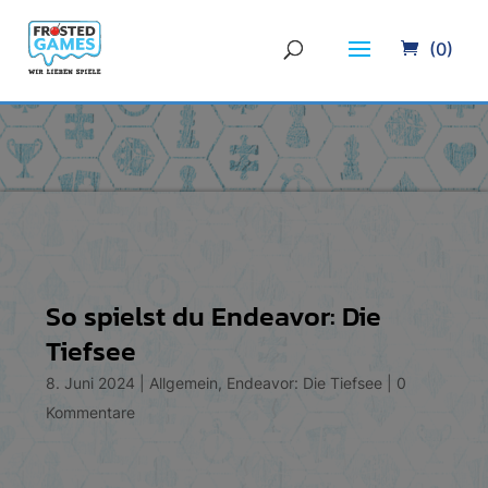
(0)
So spielst du Endeavor: Die
Tiefsee
8. Juni 2024
|
Allgemein
,
Endeavor: Die Tiefsee
|
0
Kommentare