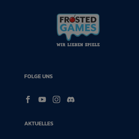
FOLGE UNS



AKTUELLES