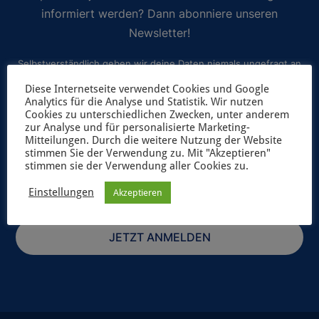
informiert werden? Dann abonniere unseren
Newsletter!
Selbstverständlich geben wir deine Daten niemals ungefragt an
Dritte weiter. Weitere Informationen zum Newsletterversand
Diese Internetseite verwendet Cookies und Google
Analytics für die Analyse und Statistik. Wir nutzen
findest du in unserer
Datenschutzerklärung
.
Cookies zu unterschiedlichen Zwecken, unter anderem
zur Analyse und für personalisierte Marketing-
Mitteilungen. Durch die weitere Nutzung der Website
stimmen Sie der Verwendung zu. Mit "Akzeptieren"
stimmen sie der Verwendung aller Cookies zu.
Einstellungen
Akzeptieren
JETZT ANMELDEN