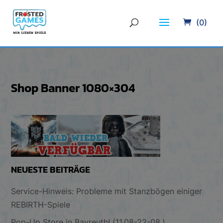
(0)
Shop Banner 1080×304
NEUESTE BEITRÄGE
Service-Hinweis: Probleme mit Stanzbögen einiger
REBIRTH-Spiele
Pop-Up Store in Bayreuth! (11.08-22-08.)