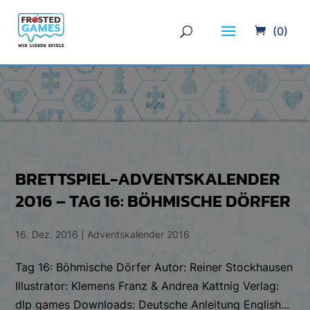
(0)
BRETTSPIEL-ADVENTSKALENDER
2016 – TAG 16: BÖHMISCHE DÖRFER
16. Dez. 2016
|
Adventskalender 2016
Tag 16: Böhmische Dörfer Autor: Reiner Stockhausen
Illustrator: Klemens Franz & Andrea Kattnig Verlag:
dlp games Downloads: Deutsche Anleitung English...