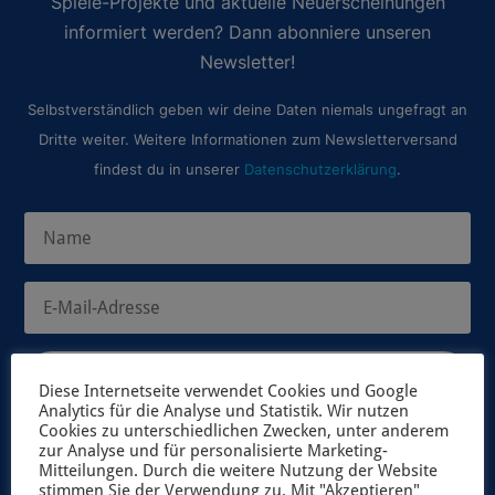
Spiele-Projekte und aktuelle Neuerscheinungen
informiert werden? Dann abonniere unseren
Newsletter!
Selbstverständlich geben wir deine Daten niemals ungefragt an
Dritte weiter. Weitere Informationen zum Newsletterversand
findest du in unserer
Datenschutzerklärung
.
JETZT ANMELDEN
Diese Internetseite verwendet Cookies und Google
Analytics für die Analyse und Statistik. Wir nutzen
Cookies zu unterschiedlichen Zwecken, unter anderem
zur Analyse und für personalisierte Marketing-
Mitteilungen. Durch die weitere Nutzung der Website
stimmen Sie der Verwendung zu. Mit "Akzeptieren"