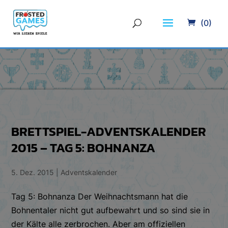
(0)
BRETTSPIEL-ADVENTSKALENDER
2015 – TAG 5: BOHNANZA
5. Dez. 2015
|
Adventskalender
Tag 5: Bohnanza Der Weihnachtsmann hat die
Bohnentaler nicht gut aufbewahrt und so sind sie in
der Kälte alle zerbrochen. Aber am offiziellen