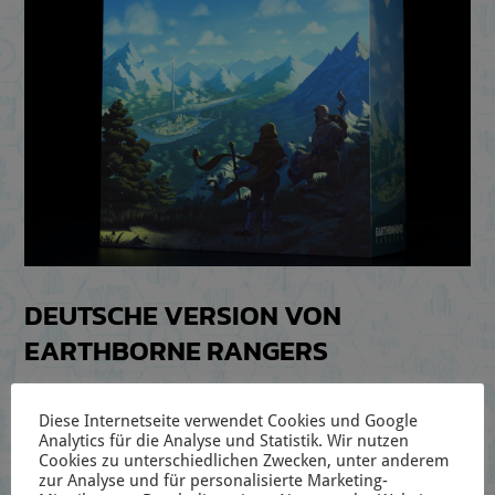
DEUTSCHE VERSION VON
EARTHBORNE RANGERS
15. Juli 2021
|
Allgemein
,
Presse
|
7 Kommentare
Diese Internetseite verwendet Cookies und Google
Analytics für die Analyse und Statistik. Wir nutzen
Berlin, den 15. Juli 2021 – Frosted Games schickt
Cookies zu unterschiedlichen Zwecken, unter anderem
zur Analyse und für personalisierte Marketing-
euch in die Wildnis einer fernen Zukunft. Im