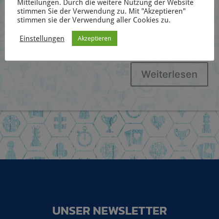
Mitteilungen. Durch die weitere Nutzung der Website
kooperativen Solarpunk-Kartenspiel Earthborne
stimmen Sie der Verwendung zu. Mit "Akzeptieren"
stimmen sie der Verwendung aller Cookies zu.
Rangers übernehmt ihr die Rolle eines Rangers.
Bestimmt eure Vergangenheit, wählt eure Profession
Einstellungen
Akzeptieren
und geht Solo oder kooperativ...
Weiterlesen
UNSER NEWSLETTER