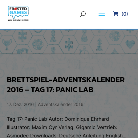
(0)
BRETTSPIEL-ADVENTSKALENDER
2016 – TAG 17: PANIC LAB
17. Dez. 2016
|
Adventskalender 2016
Tag 17: Panic Lab Autor: Dominique Ehrhard
Illustrator: Maxim Cyr Verlag: Gigamic Vertrieb:
Asmodee Downloads: Deutsche Anleitung English...