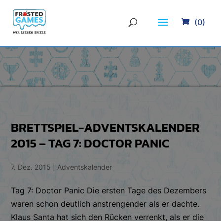
(0)
BRETTSPIEL-ADVENTSKALENDER
2015 – TAG 7: DOCTOR PANIC
7. Dez. 2015
|
Adventskalender
Tag 7: Doctor Panic Die ersten Tage des Dezembers
waren schon deutlich anstrengender als er dachte.
Klaus Santa hat sich den Rücken verrenkt, als er die