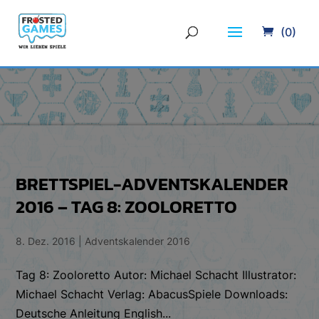
(0)
BRETTSPIEL-ADVENTSKALENDER
2016 – TAG 8: ZOOLORETTO
8. Dez. 2016
|
Adventskalender 2016
Tag 8: Zooloretto Autor: Michael Schacht Illustrator:
Michael Schacht Verlag: AbacusSpiele Downloads:
Deutsche Anleitung English...