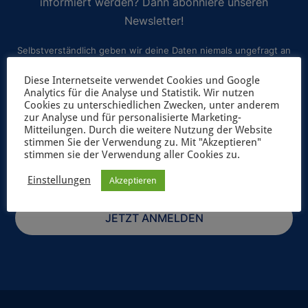
informiert werden? Dann abonniere unseren
Newsletter!
Selbstverständlich geben wir deine Daten niemals ungefragt an
Dritte weiter. Weitere Informationen zum Newsletterversand
Diese Internetseite verwendet Cookies und Google
findest du in unserer
Datenschutzerklärung
.
Analytics für die Analyse und Statistik. Wir nutzen
Cookies zu unterschiedlichen Zwecken, unter anderem
zur Analyse und für personalisierte Marketing-
Mitteilungen. Durch die weitere Nutzung der Website
stimmen Sie der Verwendung zu. Mit "Akzeptieren"
stimmen sie der Verwendung aller Cookies zu.
Einstellungen
Akzeptieren
JETZT ANMELDEN