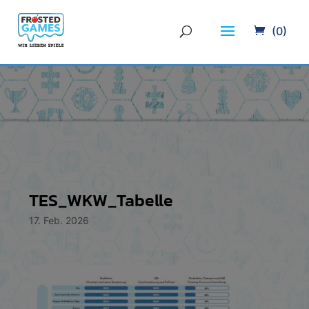
(0)
TES_WKW_Tabelle
17. Feb. 2026