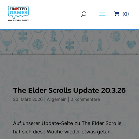
(0)
The Elder Scrolls Update 20.3.26
20. März 2026
|
Allgemein
|
0 Kommentare
Auf unserer Update-Seite zu The Elder Scrolls
hat sich diese Woche wieder etwas getan.