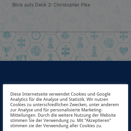
Blick aufs Deck 2: Christopher Pike
UNSER NEWSLETTER
Diese Internetseite verwendet Cookies und Google
Analytics für die Analyse und Statistik. Wir nutzen
Cookies zu unterschiedlichen Zwecken, unter anderem
Möchtest du immer als erster über unsere geplanten
zur Analyse und für personalisierte Marketing-
Spiele-Projekte und aktuelle Neuerscheinungen
Mitteilungen. Durch die weitere Nutzung der Website
stimmen Sie der Verwendung zu. Mit "Akzeptieren"
informiert werden? Dann abonniere unseren
stimmen sie der Verwendung aller Cookies zu.
Newsletter!