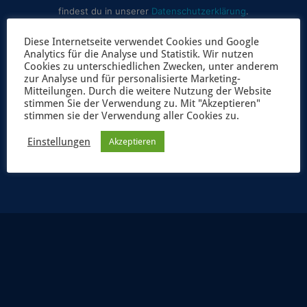
findest du in unserer
Datenschutzerklärung
.
Diese Internetseite verwendet Cookies und Google
Analytics für die Analyse und Statistik. Wir nutzen
Cookies zu unterschiedlichen Zwecken, unter anderem
zur Analyse und für personalisierte Marketing-
Mitteilungen. Durch die weitere Nutzung der Website
stimmen Sie der Verwendung zu. Mit "Akzeptieren"
stimmen sie der Verwendung aller Cookies zu.
JETZT ANMELDEN
Einstellungen
Akzeptieren