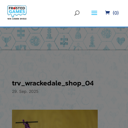
(0)
trv_wrackedale_shop_04
29. Sep. 2025